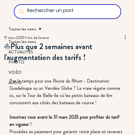
Toutes les news
17 mars 2025
1 min de lecture
Toutes les news
⛵Plus que 2 semaines avant
ACTUALITÉS
l'augmentation des tarifs !
PHOTO
VIDÉO
Pas le temps pour une Route du Rhum - Destination 
AUDIO
Guadeloupe ou un Vendée Globe ? La vraie régate comme 
ici, sur le Tour de Belle-île où les petits bateaux de 6m 
concourent aux côtés des bateaux de course !
Inscrivez vous avant le 31 mars 2025 pour profiter du tarif 
en vigueur !
Procédez au paiement pour garantir votre place et revenez 