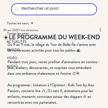
Toutes les news
30 avr. 2025
1 min de lecture
Toutes les news
☀️​LE PROGRAMME DU WEEK-END
ACTUALITÉS
Du 9 au 11 mai, le village du Tour de Belle-Île s’anime avec 
PHOTO
de nombreuses activités pour tous les publics 🌊
VIDÉO
Pendant trois jours, venez profiter d’animations en continu : 
AUDIO
jeux, ateliers, découvertes, et surprises vous attendent 
dans une ambiance chaleureuse et festive 🎨🎯
Au programme : Initiation à l'Optimist : Kids Tour by Axa 
Passion, concerts live 🎶, DJ sets 💃, animations pour les 
enfants, moments conviviaux autour des skippers ⛵ et 
rencontres avec nos partenaires.