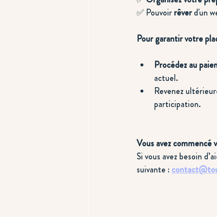
✅ Pouvoir 
rêver 
d'un w
Pour garantir votre pla
Procédez au paiem
actuel.
Revenez ultérieure
participation. 
Vous avez commencé vot
Si vous avez besoin d’a
suivante : 
contact@tou