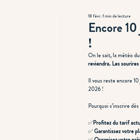
18 févr.
1 min de lecture
Encore 10 
!
On le sait, la météo d
reviendra. Les sourires 
Il vous reste encore 10 
2026 !
Pourquoi s’inscrire dè
✅
Profitez du tarif act
✅ 
Garantissez votre pl
✅ 
Organisez votre pré