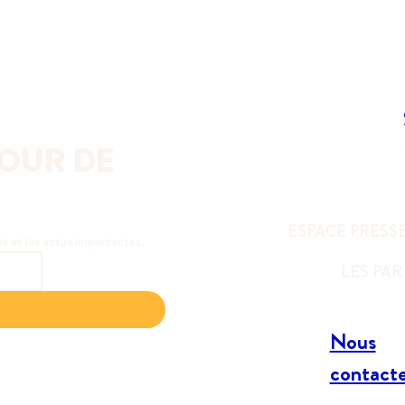
OUR DE 
ESPACE PRESS
és et les actus importantes.
LES PA
Nous
contact