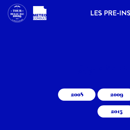
LES PRE-IN
Photos & Vidé
2013
2008
2009
2015