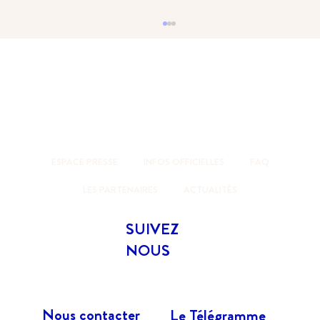
ESPACE PRESSE
INFOS OFFICIELLES
FAQ
Retour sur le départ du Tour de Belle-Ile 2026
LES PARTENAIRES
ACTUALITÉS
SUIVEZ
NOUS
Nous contacter
Le Télégramme