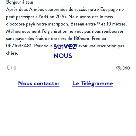
Bonjour à tous
Après deux Années couronnées de succès notre Equipage ne 
peut participer à l’édition 2026. Nous avons dès le mois 
ESPACE PRESSE
INFOS OFFICIELLES
FAQ
d’octobre payé notre inscription. Bateau entre 9 et 10 mètres. 
LES PARTENAIRES
ACTUALITÉS
Malheureusement l’organisation ne veut pas nous rembourser 
sans payer des frais de dossiers de 180euro. Fred au 
SUIVEZ
0671633481. Pour vous permettre d’avoir une inscription pas 
chère. 
NOUS
0
360
Nous contacter
Le Télégramme