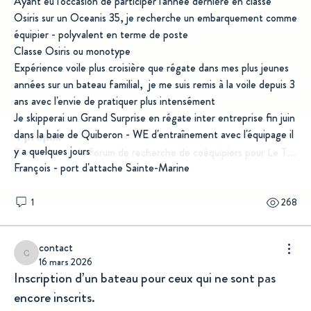
Ayant eu l'occasion de participer l'année dernière en classe 
Osiris sur un Oceanis 35, je recherche un embarquement comme 
équipier - polyvalent en terme de poste
Classe Osiris ou monotype
Expérience voile plus croisière que régate dans mes plus jeunes 
années sur un bateau familial,  je me suis remis à la voile depuis 3 
ans avec l'envie de pratiquer plus intensément
Je skipperai un Grand Surprise en régate inter entreprise fin juin 
dans la baie de Quiberon - WE d'entraînement avec l'équipage il 
À propos
y a quelques jours
Bienvenue sur le forum de recherche de coéquipiers pour Le T
...
François - port d'attache Sainte-Marine
Lire plus
1
268
contact
contact
16 mars 2026
Inscription d’un bateau pour ceux qui ne sont pas
encore inscrits.